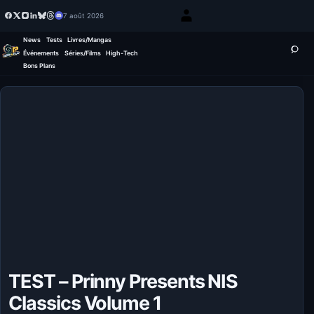
7 août 2026
News
Tests
Livres/Mangas
Événements
Séries/Films
High-Tech
Bons Plans
TEST – Prinny Presents NIS
Classics Volume 1