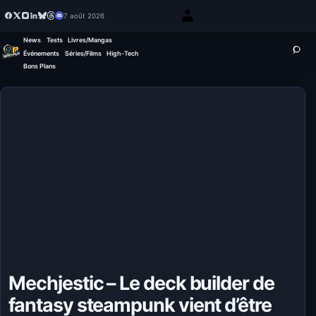
7 août 2026
News
Tests
Livres/Mangas
Événements
Séries/Films
High-Tech
Bons Plans
Mechjestic – Le deck builder de
fantasy steampunk vient d’être