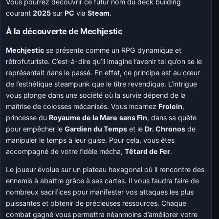
Vous pourrez découvrir ce futur nom du deck building
courant
2025
sur
PC
via
Steam
.
À la découverte de Mechjestic
Mechjestic
se présente comme un RPG dynamique et
rétrofuturiste. C’est-à-dire qu’il imagine l’avenir tel qu’on se le
représentait dans le passé. En effet, ce principe est au cœur
de l’esthétique steampunk que le titre revendique. L’intrigue
vous plonge dans une société où la survie dépend de la
maîtrise de colosses mécanisés. Vous incarnez
Frolein
,
princesse du
Royaume de la Mare
sans Fin
, dans sa quête
pour empêcher le
Gardien du Temps
et le
Dr. Chronos
de
manipuler le temps à leur guise. Pour cela, vous êtes
accompagné de votre fidèle mécha,
Têtard de Fer
.
Le joueur évolue sur un plateau hexagonal où il rencontre des
ennemis à abattre grâce à ses cartes. Il vous faudra faire de
nombreux sacrifices pour manifester vos attaques les plus
puissantes et obtenir de précieuses ressources. Chaque
combat gagné vous permettra néanmoins d’améliorer votre