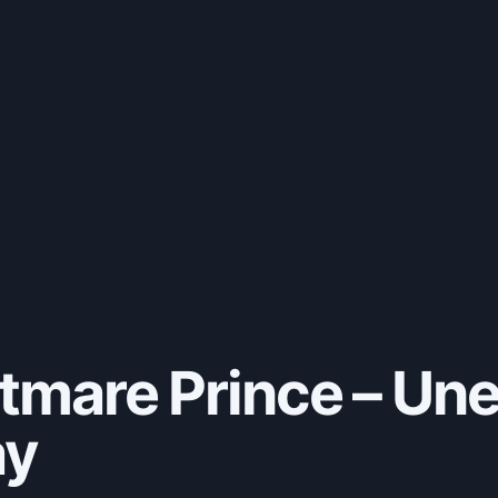
htmare Prince – Un
ay