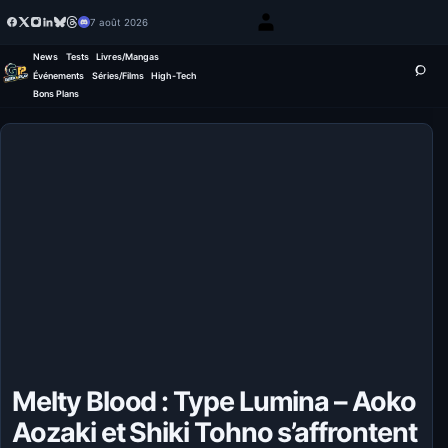
7 août 2026
News
Tests
Livres/Mangas
Événements
Séries/Films
High-Tech
Bons Plans
Melty Blood : Type Lumina – Aoko
Aozaki et Shiki Tohno s’affrontent