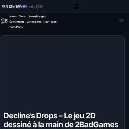
6 août 2026
News
Tests
Livres/Mangas
Événements
Séries/Films
High-Tech
Bons Plans
Decline’s Drops – Le jeu 2D
dessiné à la main de 2BadGames