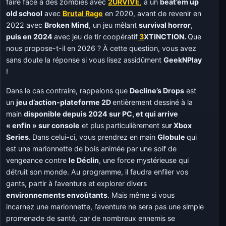
faire face à des zombies avec
2URVIVE
,
à un
beat’em up
old school
avec
Brutal Rage
en 2020, avant de revenir en
2022 avec
Broken Mind
, un jeu mêlant
survival horror
,
puis en 2024
avec jeu de tir coopératif
3
XTINCTION.
Que
nous propose-t-il en 2026 ? À cette question, vous avez
sans doute la réponse si vous lisez assidûment
GeekNPlay
!
Dans le cas contraire, rappelons que
Decline’s Drops
est
un
jeu d’action-plateforme 2D
entièrement dessiné à la
main
disponible depuis 2024 sur PC, et qui arrive
« enfin » sur console
et plus particulièrement su
r Xbox
Series.
Dans celui-ci, vous prendrez en main
Globule
qui
est une marionnette de bois animée par une soif de
vengeance contre
le Déclin
, une force mystérieuse qui
détruit son monde. Au programme, il faudra enfiler vos
gants, partir à l’aventure et explorer divers
environnements envoûtants
. Mais même si vous
incarnez une marionnette, l’aventure ne sera pas une simple
promenade de santé, car de nombreux ennemis se