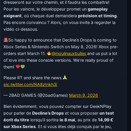
dresseront sur votre chemin, et il faudra les combattre!
Pour les vaincre, le développeur promet un
gameplay
exigeant
, où chaque duel demandera
précision et timing
.
Pas encore convaincu ? Alors, on vous invite à regarder la
vidéo ci-dessous.
So happy to announce that Decline’s Drops is coming to
Xbox Series & Nintendo Switch on May 8, 2026! Xbox pre-
orders start March 11.
@moulinauxbulles
and us put a lot
of love into these console versions. We’re really proud of
them!
Please RT and share the news
pic.twitter.com/NA8ztnkh3i
— 2BAD GAMES (@2badGames)
March 9, 2026
Bien évidemment, vous pouvez compter sur GeekNPlay
pour parler de
Decline’s Drops
et vous proposer
un test
écrit du titre
lorsqu’il sortira
le 8 mai
, au prix de
14,99 €
sur Xbox Series
. Et si vous êtes déjà conquis par le jeu,