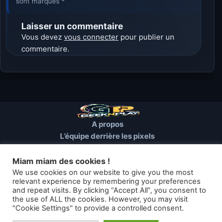
sont marqués *
Laisser un commentaire
Vous devez
vous connecter
pour publier un
commentaire.
A propos
L’équipe derrière les pixels
Conditions d’utilisation
Mentions Légales
Miam miam des cookies !
Cookies et autres traceurs
We use cookies on our website to give you the most
relevant experience by remembering your preferences
and repeat visits. By clicking “Accept All”, you consent to
© 2026 GEEKNPLAY — Tous droits réservés
the use of ALL the cookies. However, you may visit
"Cookie Settings" to provide a controlled consent.
Les articles de geeknplay.fr sont mis à disposition selon les termes