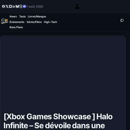
7 août 2026
News
Tests
Livres/Mangas
Événements
Séries/Films
High-Tech
Bons Plans
[Xbox Games Showcase ] Halo
Infinite – Se dévoile dans une