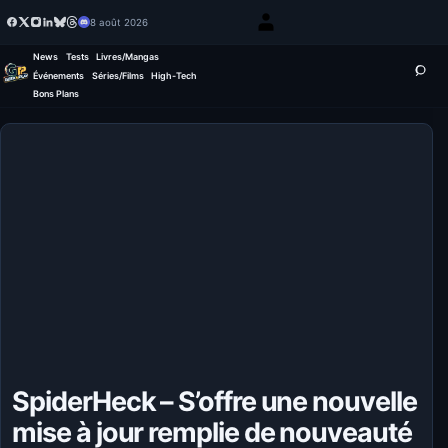
8 août 2026
News
Tests
Livres/Mangas
Événements
Séries/Films
High-Tech
Bons Plans
SpiderHeck – S’offre une nouvelle
mise à jour remplie de nouveauté