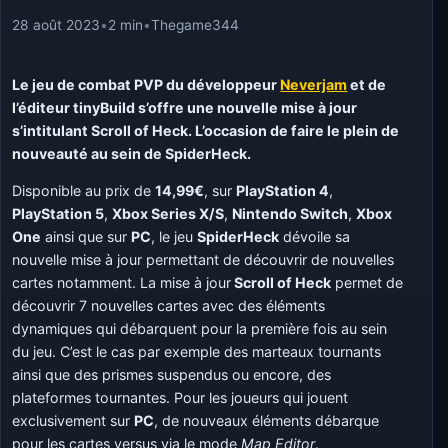
28 août 2023
•
2 min
•
Thegame344
Le jeu de combat PVP du développeur
Neverjam
et de
l’éditeur tinyBuild s’offre une nouvelle mise à jour
s’intitulant Scroll of Heck. L’occasion de faire le plein de
nouveauté au sein de SpiderHeck.
Disponible au prix de
14,99€
, sur
PlayStation 4
,
PlayStation 5
,
Xbox Series X/S
,
Nintendo Switch
,
Xbox
One
ainsi que sur
PC
, le jeu
SpiderHeck
dévoile sa
nouvelle mise à jour permettant de découvrir de nouvelles
cartes notamment. La mise à jour
Scroll of Heck
permet de
découvrir 7 nouvelles cartes avec des éléments
dynamiques qui débarquent pour la première fois au sein
du jeu. C’est le cas par exemple des marteaux tournants
ainsi que des prismes suspendus ou encore, des
plateformes tournantes. Pour les joueurs qui jouent
exclusivement sur
PC
, de nouveaux éléments débarque
pour les cartes versus via le mode
Map Editor
.