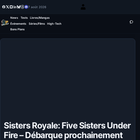
7 août 2026
News
Tests
Livres/Mangas
Événements
Séries/Films
High-Tech
Bons Plans
Sisters Royale: Five Sisters Under
Fire – Débarque prochainement