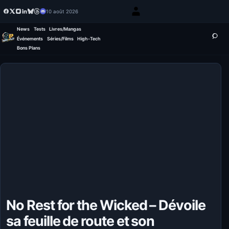
10 août 2026
News
Tests
Livres/Mangas
Événements
Séries/Films
High-Tech
Bons Plans
No Rest for the Wicked – Dévoile
sa feuille de route et son