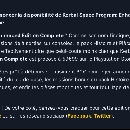
nnoncer la disponibilité de Kerbal Space Program: En
ne.
Enhanced Edition Complete
? Comme son nom l’indique, 
ions déjà sorties sur consoles, le pack Histoire et Piè
ut effectivement dire que celui-coute moins cher que K
on Complete
est proposé à 59€99 sur le Playstation Stor
s êtes prêt à débourser quasiment 60€ pour le jeu annon
ité du jeu de base, les missions bonus du pack Histoire
es, et enfin les pièces robotiques et tout l’outillage d
! De votre côté, pensez-vous craquer pour cette édition
e
ou sur les réseaux sociaux (
Facebook
,
Twitter
).