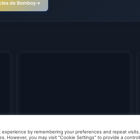
ticles de Bomboy
→
r
Kerbal Space Program 2 – Un nouveau
trailer explosif et constructif
t experience by remembering your preferences and repeat visits
ies. However, you may visit "Cookie Settings" to provide a control