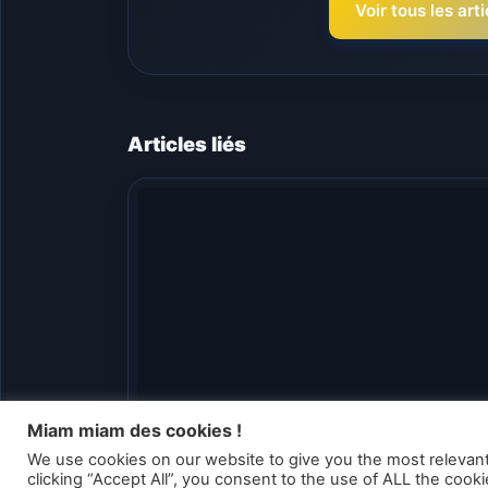
Voir tous les ar
Articles liés
Kerbal Space Program 2 – La mise à jou
Miam miam des cookies !
« Pour la Science ! » est désormais
We use cookies on our website to give you the most relevan
disponible
clicking “Accept All”, you consent to the use of ALL the cook