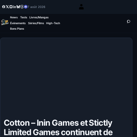
7 août 2026
News
Tests
Livres/Mangas
Événements
Séries/Films
High-Tech
Bons Plans
Cotton – Inin Games et Stictly
Limited Games continuent de