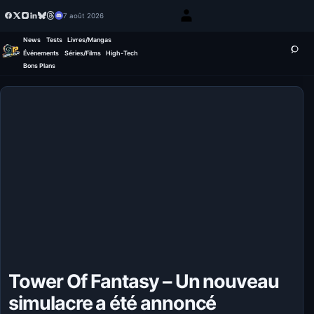
7 août 2026
News
Tests
Livres/Mangas
Événements
Séries/Films
High-Tech
Bons Plans
Tower Of Fantasy – Un nouveau
simulacre a été annoncé