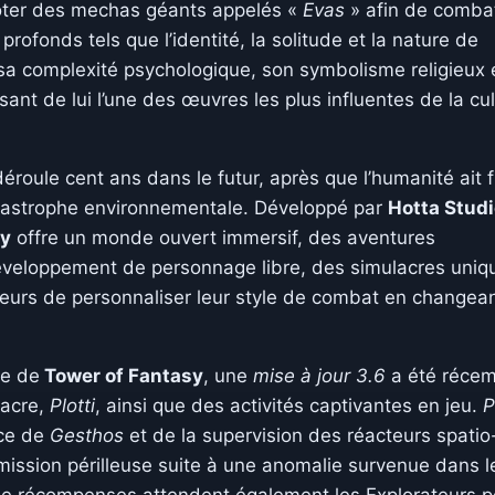
iloter des mechas géants appelés «
Evas
» afin de comba
rofonds tels que l’identité, la solitude et la nature de
sa complexité psychologique, son symbolisme religieux 
ant de lui l’une des œuvres les plus influentes de la cu
 déroule cent ans dans le futur, après que l’humanité ait f
tastrophe environnementale. Développé par
Hotta Stud
sy
offre un monde ouvert immersif, des aventures
éveloppement de personnage libre, des simulacres uniq
urs de personnaliser leur style de combat en changea
ce de
Tower of Fantasy
, une
mise à jour 3.6
a été réce
lacre,
Plotti
, ainsi que des activités captivantes en jeu.
P
nce de
Gesthos
et de la supervision des réacteurs spatio
ission périlleuse suite à une anomalie survenue dans l
 de récompenses attendent également les Explorateurs p