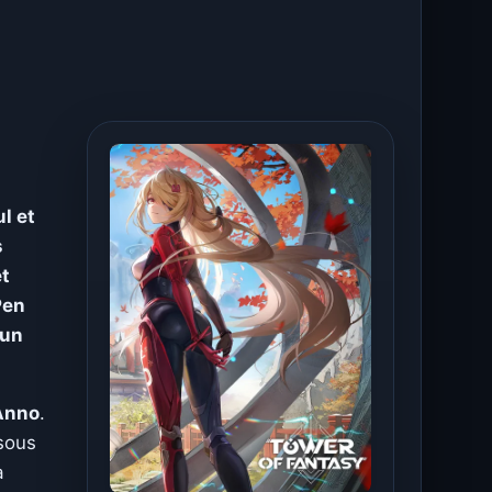
l et
s
et
Pen
 un
Anno
.
sous
a