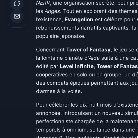
NERV
, une organisation secrète, pour p
les
Anges
. Tout en explorant des thèmes p
l’existence,
Evangelion
est célèbre pour 
rebondissements narratifs captivants, fais
populaire japonaise.
Concernant
Tower of Fantasy
, le jeu se
la lointaine planète d’
Aida
suite à une ca
édité par
Level Infinite
,
Tower of Fanta
coopératives en solo ou en groupe, un d
des combats épiques permettant aux joue
d’armes à la volée.
Pour célébrer les dix-huit mois d’existen
annoncée, introduisant un nouveau simu
perfectionniste chargée de la maintena
temporels à omnium, se lance dans une m
domaine 9. Une multitude d’activités et