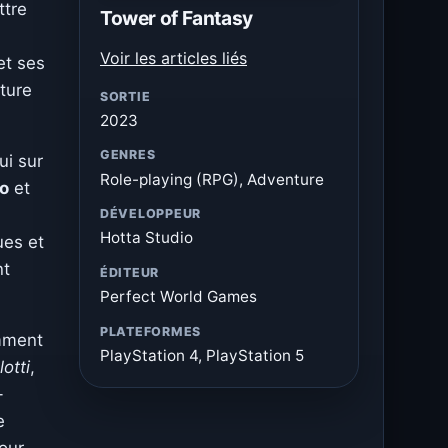
ttre
Tower of Fantasy
Voir les articles liés
et ses
lture
SORTIE
2023
GENRES
ui sur
Role-playing (RPG), Adventure
io
et
DÉVELOPPEUR
Hotta Studio
ues et
nt
ÉDITEUR
Perfect World Games
PLATEFORMES
mment
PlayStation 4, PlayStation 5
lotti
,
-
e
our