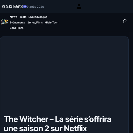
9 août 2026
News
Tests
Livres/Mangas
Événements
Séries/Films
High-Tech
Bons Plans
The Witcher – La série s’offrira
une saison 2 sur Netflix