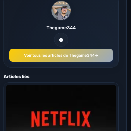
Thegame344
Voir tous les articles de Thegame344
→
Articles liés