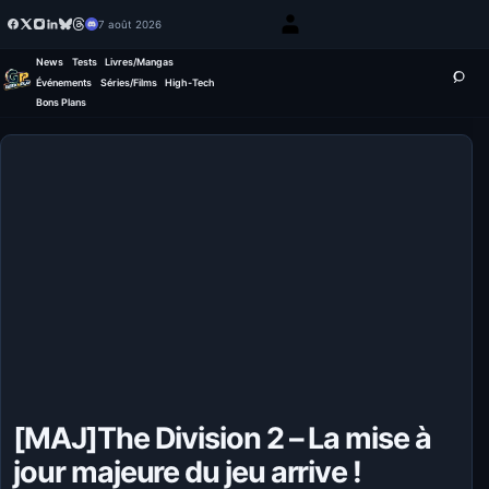
7 août 2026
News
Tests
Livres/Mangas
Événements
Séries/Films
High-Tech
Bons Plans
[MAJ]The Division 2 – La mise à
jour majeure du jeu arrive !