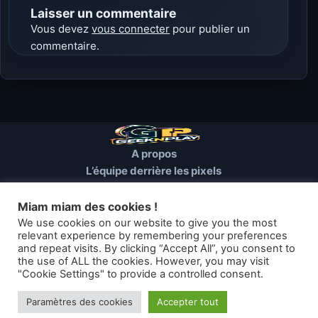
Laisser un commentaire
Vous devez
vous connecter
pour publier un
commentaire.
A propos
L’équipe derrière les pixels
Conditions d’utilisation
Mentions Légales
Miam miam des cookies !
Cookies et autres traceurs
We use cookies on our website to give you the most
relevant experience by remembering your preferences
and repeat visits. By clicking “Accept All”, you consent to
© 2026 GEEKNPLAY — Tous droits réservés
the use of ALL the cookies. However, you may visit
"Cookie Settings" to provide a controlled consent.
Les articles de geeknplay.fr sont mis à disposition selon les termes
de la licence Creative Commons
Paramètres des cookies
Accepter tout
Thème