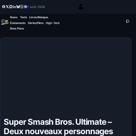
7 août 2026
News
Tests
Livres/Mangas
Événements
Séries/Films
High-Tech
Bons Plans
Super Smash Bros. Ultimate –
Deux nouveaux personnages