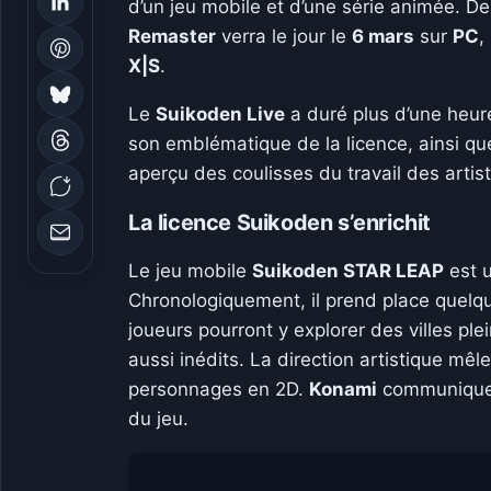
d’un jeu mobile et d’une série animée. D
Remaster
verra le jour le
6 mars
sur
PC
,
X|S
.
Le
Suikoden Live
a duré plus d’une heur
son emblématique de la licence, ainsi qu
aperçu des coulisses du travail des artist
La licence Suikoden s’enrichit
Le jeu mobile
Suikoden STAR LEAP
est u
Chronologiquement, il prend place quelqu
joueurs pourront y explorer des villes pl
aussi inédits. La direction artistique m
personnages en 2D.
Konami
communiquera
du jeu.