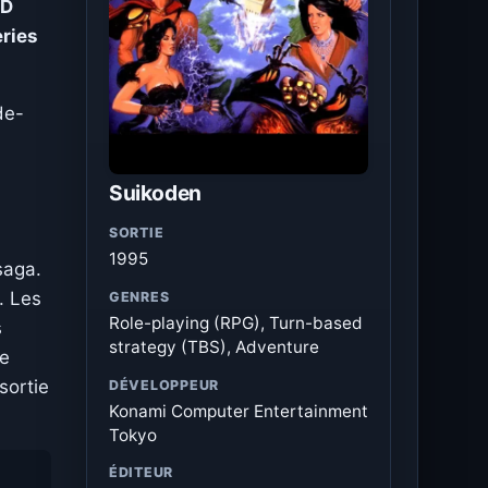
HD
ries
de-
Suikoden
SORTIE
1995
saga.
. Les
GENRES
Role-playing (RPG), Turn-based
s
strategy (TBS), Adventure
de
sortie
DÉVELOPPEUR
Konami Computer Entertainment
Tokyo
ÉDITEUR