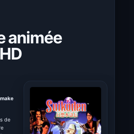
ie animée
n HD
remake
rs de
re