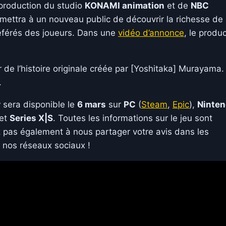
coproduction du studio
KONAMI animation
et de
NBC
ermettra à un nouveau public de découvrir la richesse de
référés des joueurs. Dans une
vidéo d’annonce
, le produ
de l’histoire originale créée par [Yoshitaka] Murayama.
.
r
sera disponible le
6 mars
sur
PC
(
Steam
,
Epic
),
Ninte
et
Series X|S
. Toutes les informations sur le jeu sont
z pas également à nous partager votre avis dans les
 nos réseaux sociaux !