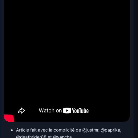
Article fait avec la complicité de
@justmr
,
@paprika
,
@deathrider88
et
@yancha