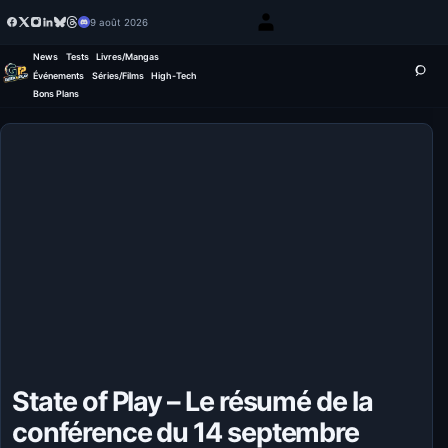
9 août 2026
News
Tests
Livres/Mangas
Événements
Séries/Films
High-Tech
Bons Plans
State of Play – Le résumé de la
conférence du 14 septembre