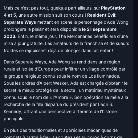
Mais ce n’est pas tout, quelque part ailleurs, sur
PlayStation
4 et 5
, une autre mission suit son cours !
Resident Evil:
Separate Ways
mettant en scène le personnage d’Ada Wong
prolongera le plaisir et sera disponible
le 21 septembre
2023
. Enfin, le même jour, The Mercenaries bénéficiera d’une
mise à jour gratuite. Les amateurs de la franchise et de sueurs
froides se réjouissent déjà de plonger dans cet enfer !
Dans Separate Ways, Ada Wong se rend dans une région
rurale et isolée d’Europe pour infiltrer un village contrôlé par
le groupe religieux connu sous le nom de Los Iluminados.
Sous les ordres d’Albert Wesker, Ada est chargée d’obtenir le
secret le mieux protégé de la secte : un matériau mystérieux
connu sous le nom de « l’Ambre ». Son opération se mêle à la
recherche de la fille disparue du président par Leon S.
Kennedy, offrant une perspective différente de l’histoire
principale.
En plus des traditionnelles et appréciées mécaniques de
combats à l’arme à feu, au couteau et au corps à corps de