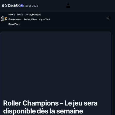
6 août 2026
News
Tests
Livres/Mangas
Événements
Séries/Films
High-Tech
Bons Plans
Roller Champions – Le jeu sera
disponible dès la semaine