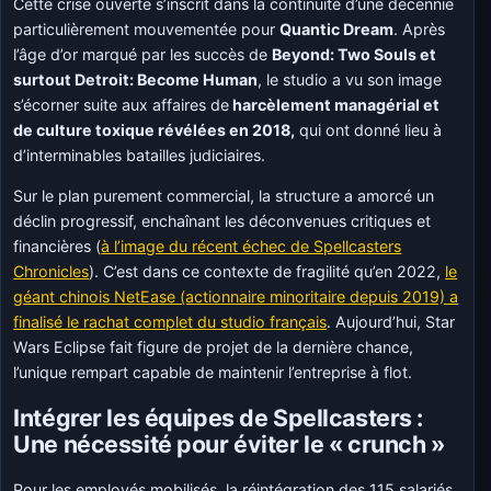
Cette crise ouverte s’inscrit dans la continuité d’une décennie
particulièrement mouvementée pour
Quantic Dream
. Après
l’âge d’or marqué par les succès de
Beyond: Two Souls et
surtout Detroit: Become Human
, le studio a vu son image
s’écorner suite aux affaires de
harcèlement managérial et
de culture toxique révélées en 2018,
qui ont donné lieu à
d’interminables batailles judiciaires.
Sur le plan purement commercial, la structure a amorcé un
déclin progressif, enchaînant les déconvenues critiques et
financières (
à l’image du récent échec de Spellcasters
Chronicles
). C’est dans ce contexte de fragilité qu’en 2022,
le
géant chinois NetEase (actionnaire minoritaire depuis 2019) a
finalisé le rachat complet du studio français
. Aujourd’hui, Star
Wars Eclipse fait figure de projet de la dernière chance,
l’unique rempart capable de maintenir l’entreprise à flot.
Intégrer les équipes de Spellcasters :
Une nécessité pour éviter le « crunch »
Pour les employés mobilisés, la réintégration des 115 salariés