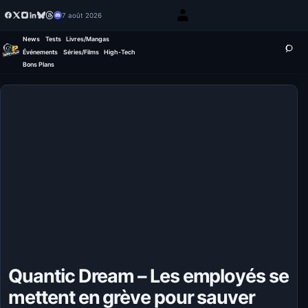
7 août 2026
News
Tests
Livres/Mangas
Événements
Séries/Films
High-Tech
Bons Plans
Quantic Dream – Les employés se
mettent en grève pour sauver