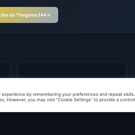
rticles de Thegame344
→
t experience by remembering your preferences and repeat visits
ies. However, you may visit "Cookie Settings" to provide a control
Pokémon épée et bouclier – Un