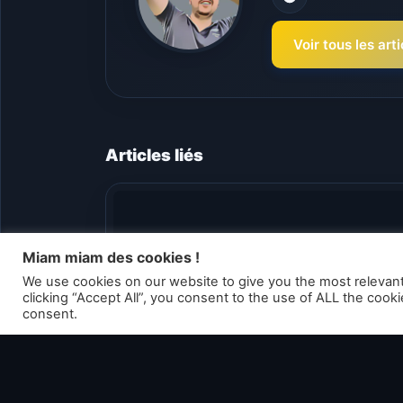
Voir tous les a
Articles liés
Miam miam des cookies !
We use cookies on our website to give you the most relevan
clicking “Accept All”, you consent to the use of ALL the cook
consent.
Pokémon Épée et Bouclier : Origine