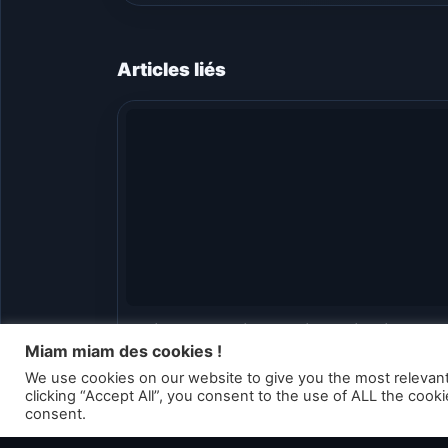
Articles liés
Nintendo Switch Online – Pikmin 2 et
Metroid Prime 2 apparaissent sur une
Miam miam des cookies !
pub Walmart
We use cookies on our website to give you the most relevan
clicking “Accept All”, you consent to the use of ALL the cook
consent.