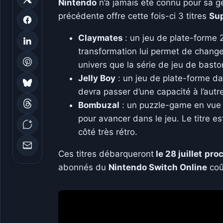
Nintendo
n’a jamais été connu pour sa g
précédente offre cette fois-ci 3 titres
Su
Claymates
:
un jeu de plate-forme 2
transformation lui permet de change
univers que la série de jeu de bast
Jelly
Boy
:
un jeu de plate-forme da
devra passer d’une capacité à l’autr
Bombuzal
:
un puzzle-game en vue i
pour avancer dans le jeu.
Le titre e
côté très rétro.
Ces titres débarqueront
le 28 juillet
pro
abonnés du
Nintendo Switch
Online
coû