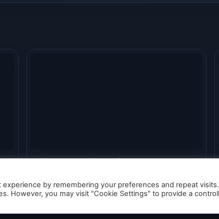
Nintendo Switch Online – Le catalogue
N64 s’enrichit de deux titres cultes et
matures
t experience by remembering your preferences and repeat visits
ies. However, you may visit "Cookie Settings" to provide a control