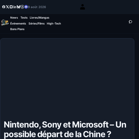
9 août 2026
News
Tests
Livres/Mangas
Événements
Séries/Films
High-Tech
Bons Plans
Nintendo, Sony et Microsoft – Un
possible départ de la Chine ?