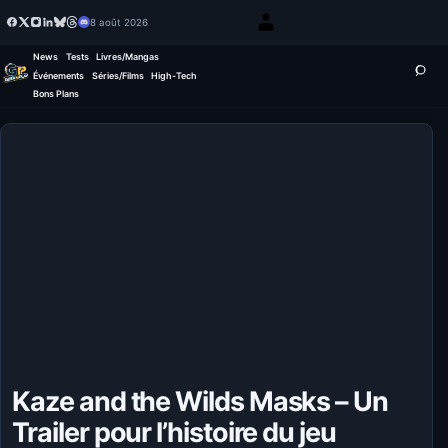
8 août 2026
News
Tests
Livres/Mangas
Événements
Séries/Films
High-Tech
Bons Plans
Kaze and the Wilds Masks – Un
Trailer pour l’histoire du jeu