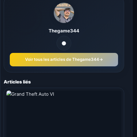
Thegame344
Voir tous les articles de Thegame344
→
Articles liés