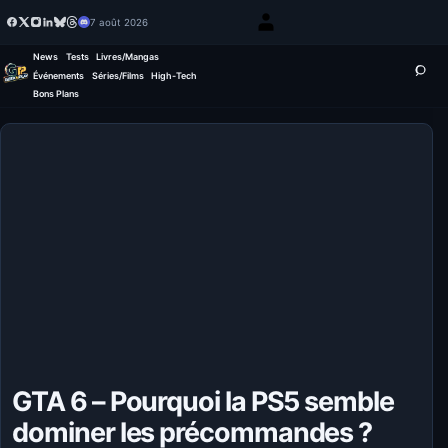
7 août 2026
News
Tests
Livres/Mangas
Événements
Séries/Films
High-Tech
Bons Plans
GTA 6 – Pourquoi la PS5 semble
dominer les précommandes ?