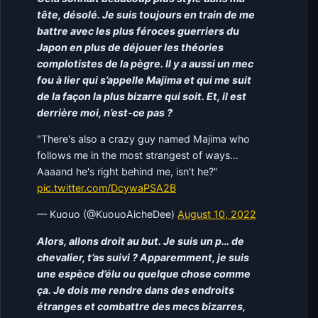
tête, désolé. Je suis toujours en train de me
battre avec les plus féroces guerriers du
Japon en plus de déjouer les théories
complotistes de la pègre. Il y a aussi un mec
fou à lier qui s’appelle Majima et qui me suit
de la façon la plus bizarre qui soit. Et, il est
derrière moi, n’est-ce pas ?
"There's also a crazy guy named Majima who
follows me in the most strangest of ways…
Aaaand he's right behind me, isn't he?"
pic.twitter.com/DcywaPSA2B
— Kuouo (@KuouoAicheDee)
August 10, 2022
Alors, allons droit au but. Je suis un p… de
chevalier, t’as suivi ? Apparemment, je suis
une espèce d’élu ou quelque chose comme
ça. Je dois me rendre dans des endroits
étranges et combattre des mecs bizarres,