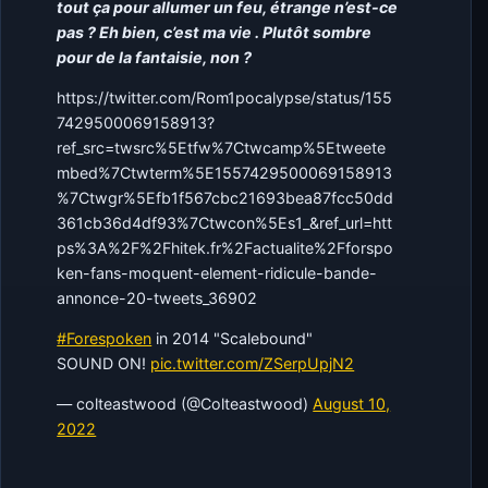
tout ça pour allumer un feu, étrange n’est-ce
pas ? Eh bien, c’est ma vie . Plutôt sombre
pour de la fantaisie, non ?
https://twitter.com/Rom1pocalypse/status/155
7429500069158913?
ref_src=twsrc%5Etfw%7Ctwcamp%5Etweete
mbed%7Ctwterm%5E1557429500069158913
%7Ctwgr%5Efb1f567cbc21693bea87fcc50dd
361cb36d4df93%7Ctwcon%5Es1_&ref_url=htt
ps%3A%2F%2Fhitek.fr%2Factualite%2Fforspo
ken-fans-moquent-element-ridicule-bande-
annonce-20-tweets_36902
#Forespoken
in 2014 "Scalebound"
SOUND ON!
pic.twitter.com/ZSerpUpjN2
— colteastwood (@Colteastwood)
August 10,
2022