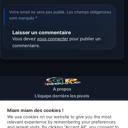
Votre email ne sera pas publié. Les champs obligatoires
sont marqués *
Laisser un commentaire
Vous devez
vous connecter
pour publier un
commentaire.
A propos
L’équipe derrière les pixels
Conditions d’utilisation
Mentions Légales
Miam miam des cookies !
Cookies et autres traceurs
We use cookies on our website to give you the most
relevant experience by remembering your preferences
and repeat visits. By clicking “Accept All”, you consent to