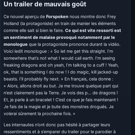
Un trailer de mauvais goût
Ce nouvel aperçu de
Forspoken
nous montre donc Frey
Holland (la protagoniste) en train de manier les éléments
comme elle sait si bien le faire.
Ce qui est vite ressorti est
un sentiment de malaise provoqué notamment par le
monologue
que la protagoniste prononce durant la vidéo.
Voici ledit monologue : « So let me get this straight. I’m
somewhere that’s not what I would call earth. I’m seeing
freaking dragons and oh yeah, I’m talking to a cuff ! Yeah,
ok, that is something I do now ! I do magic, kill jacked-up
beasts. I’ll probably fly next. » En français, cela donne :
« Alors, allons droit au but. Je me trouve quelque part qui
n’est clairement pas la Terre. Je vois des p… de dragons !
Et, je parle à un bracelet ! C’est ce que je fais maintenant !
Je fais de la magie et je bute des monstres drogués. Je
volerai sûrement la prochaine fois. »
Les internautes n’ont donc pas hésité à partager leurs
ressentiments et à s’emparer du trailer pour le parodier à