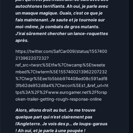
autochtones terrifiants. Ah oui, je parle avec
un masque magique. Ouais, c’est ce que je
fais maintenant. Je saute et je tournoie sur
moi-même, je combats de gros mutants.
J’irai sûrement chercher un lance-roquettes
après.
https://twitter.com/SafCar009/status/1557400
213962207232?
ref_src=twsrc%5Etfw%7Ctwcamp%5Etweete
mbed%7Ctwterm%5E1557400213962207232
%7Ctwgr%5Eee1b5bbb974408ed08c591adf8
3fb62de952d8a4%7Ctwcon%5Es1_&ref_url=ht
tps%3A%2F%2Fwww.eurogamer.net%2Fforsp
oken-trailer-getting-rough-response-online
Alors, allons droit au but. Je me trouve
quelque part qui n’est clairement pas
l’Angleterre. Je vois des p… de loups-garous
! Ah oui, et je parle à une poupée !