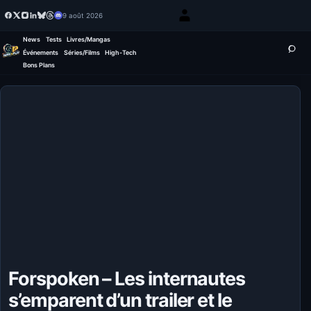
9 août 2026
News
Tests
Livres/Mangas
Événements
Séries/Films
High-Tech
Bons Plans
Forspoken – Les internautes
s’emparent d’un trailer et le