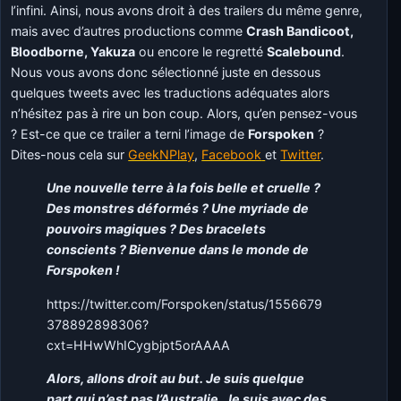
l’infini. Ainsi, nous avons droit à des trailers du même genre,
mais avec d’autres productions comme
Crash Bandicoot,
Bloodborne, Yakuza
ou encore le regretté
Scalebound
.
Nous vous avons donc sélectionné juste en dessous
quelques tweets avec les traductions adéquates alors
n’hésitez pas à rire un bon coup. Alors, qu’en pensez-vous
? Est-ce que ce trailer a terni l’image de
Forspoken
?
Dites-nous cela sur
GeekNPlay
,
Facebook
et
Twitter
.
Une nouvelle terre à la fois belle et cruelle ?
Des monstres déformés ? Une myriade de
pouvoirs magiques ? Des bracelets
conscients ? Bienvenue dans le monde de
Forspoken !
https://twitter.com/Forspoken/status/1556679
378892898306?
cxt=HHwWhICygbjpt5orAAAA
Alors, allons droit au but. Je suis quelque
part qui n’est pas l’Australie. Je suis avec des