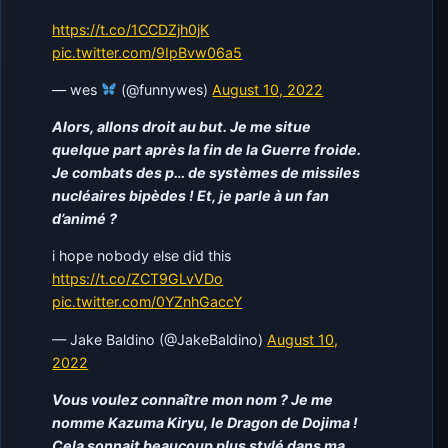
https://t.co/1CCDZjh0jK
pic.twitter.com/9IpBvw06a5
— wes
(@funnywes)
August 10, 2022
Alors, allons droit au but. Je me situe
quelque part après la fin de la Guerre froide.
Je combats des p… de systèmes de missiles
nucléaires bipèdes ! Et, je parle à un fan
d’animé ?
i hope nobody else did this
https://t.co/ZCT9GLvVDo
pic.twitter.com/0YZnhGaccY
— Jake Baldino (@JakeBaldino)
August 10,
2022
Vous voulez connaître mon nom ? Je me
nomme Kazuma Kiryu, le Dragon de Dojima !
Cela sonnait beaucoup plus stylé dans ma