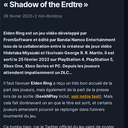
« Shadow of the Erdtre »
28 février 2023
•
2 min
•
Bomboy
Elden Ring est un jeu vidéo développé par
FromSoftware et édité par Bandai Namco Entertainment
issu de la collaboration entre le créateur de jeux vidéo
Hidetaka Miyazaki et l’écrivain George R. R. Martin. Il est
sorti le 25 février 2022 sur PlayStation 4, PlayStation 5,
Xbox One, Xbox Series et PC. Depuis les joueurs
attendent impatiemment un DLC…
Il faut l’avouer
Elden Ring
a reçu un très bon accueil de la
part des joueurs, mais également de la part de la presse
lors de sa sortie (
GeekNPlay
inclut,
voir notre test
). Mais
cela fait dorénavant un an que le titre est sorti, et certains
joueurs aimeraient pouvoir se replonger dans l’univers
tourmenté du jeu.
Ça tombe bien, car le Twitter officiel du jeu vient de poster