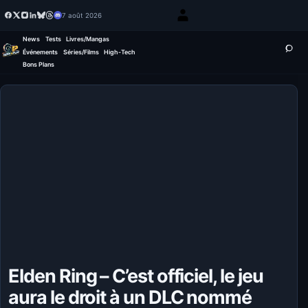
7 août 2026
News
Tests
Livres/Mangas
Événements
Séries/Films
High-Tech
Bons Plans
Elden Ring – C’est officiel, le jeu
aura le droit à un DLC nommé