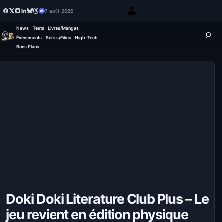
7 août 2026
News
Tests
Livres/Mangas
Événements
Séries/Films
High-Tech
Bons Plans
Doki Doki Literature Club Plus – Le
jeu revient en édition physique