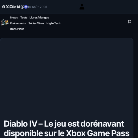
10 août 2026
News
Tests
Livres/Mangas
Événements
Séries/Films
High-Tech
Bons Plans
Diablo IV – Le jeu est dorénavant
disponible sur le Xbox Game Pass