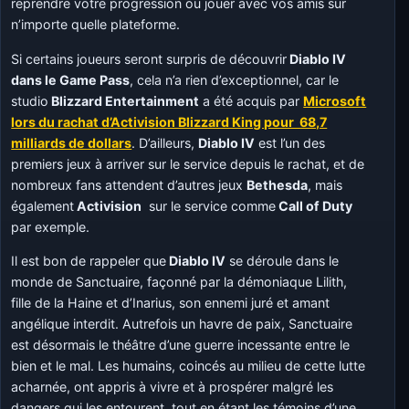
reprendre votre progression ou jouer avec vos amis sur
n’importe quelle plateforme.
Si certains joueurs seront surpris de découvrir
Diablo IV
dans le Game Pass
, cela n’a rien d’exceptionnel, car le
studio
Blizzard Entertainment
a été acquis par
Microsoft
lors du rachat d’Activision Blizzard King pour 68,7
milliards de dollars
. D’ailleurs,
Diablo IV
est l’un des
premiers jeux à arriver sur le service depuis le rachat, et de
nombreux fans attendent d’autres jeux
Bethesda
, mais
également
Activision
sur le service comme
Call of Duty
par exemple.
Il est bon de rappeler que
Diablo IV
se déroule dans le
monde de Sanctuaire, façonné par la démoniaque Lilith,
fille de la Haine et d’Inarius, son ennemi juré et amant
angélique interdit. Autrefois un havre de paix, Sanctuaire
est désormais le théâtre d’une guerre incessante entre le
bien et le mal. Les humains, coincés au milieu de cette lutte
acharnée, ont appris à vivre et à prospérer malgré les
dangers qui les entourent, tout en étant les témoins d’une