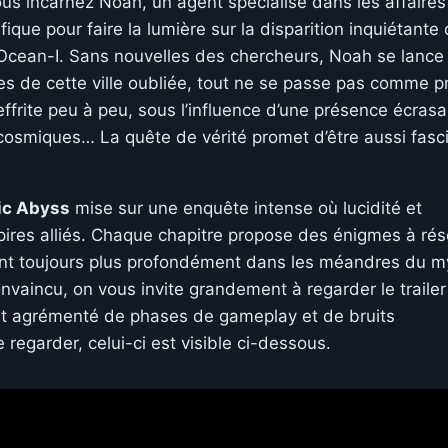
s incarnez Noah, un agent spécialisé dans les affaires
ique pour faire la lumière sur la disparition inquiétante
 Ocean-I. Sans nouvelles des chercheurs, Noah se lance 
ses de cette ville oubliée, tout ne se passe pas comme p
effrite peu à peu, sous l’influence d’une présence écrasa
s cosmiques… La quête de vérité promet d’être aussi fasc
ic Abyss
mise sur une enquête intense où lucidité et
s pires alliés. Chaque chapitre propose des énigmes à ré
ant toujours plus profondément dans les méandres du m
onvaincu, on vous invite grandement à regarder le traile
out agrémenté de phases de gameplay et de bruits
regarder, celui-ci est visible ci-dessous.