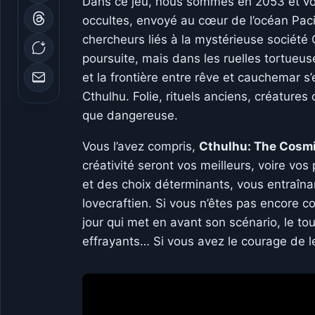
Dans ce jeu, nous sommes en 2053 et vou
occultes, envoyé au cœur de l’océan Pacif
chercheurs liés à la mystérieuse société
poursuite, mais dans les ruelles tortueu
et la frontière entre rêve et cauchemar s’
Cthulhu. Folie, rituels anciens, créature
que dangereuse.
Vous l’avez compris,
Cthulhu: The Cosm
créativité seront vos meilleurs, voire vo
et des choix déterminants, vous entraîn
lovecraftien. Si vous n’êtes pas encore c
jour qui met en avant son scénario, le t
effrayants… Si vous avez le courage de le 