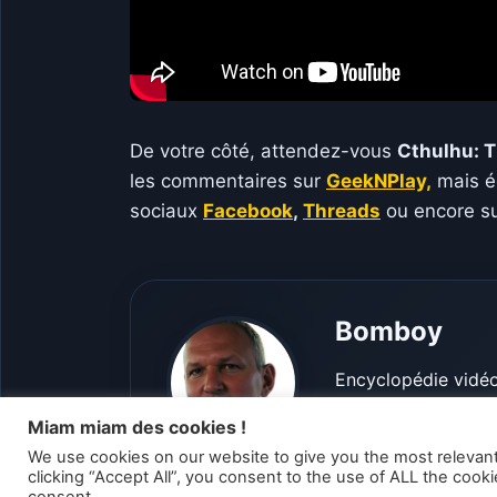
De votre côté, attendez-vous
Cthulhu: 
les commentaires sur
GeekNPlay,
mais ég
sociaux
Facebook
,
Threads
ou encore s
Bomboy
Encyclopédie vidéo
dinosaure détenant 
Miam miam des cookies !
We use cookies on our website to give you the most relevan
clicking “Accept All”, you consent to the use of ALL the cook