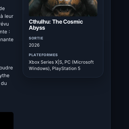
 de
à leur
Cthulhu: The Cosmic
révu
Abyss
nte :
SORTIE
inante
2026
PLATEFORMES
Xbox Series X|S, PC (Microsoft
soudre
Windows), PlayStation 5
ythe
r du