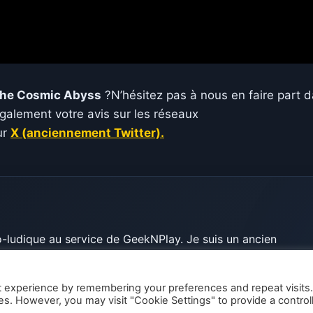
The Cosmic Abyss
?N’hésitez pas à nous en faire part 
alement votre avis sur les réseaux
ur
X (anciennement Twitter).
-ludique au service de GeekNPlay. Je suis un ancien
le savoir! Toi l'abonné, tu peux m’appeler PAPA!
t experience by remembering your preferences and repeat visits
ies. However, you may visit "Cookie Settings" to provide a control