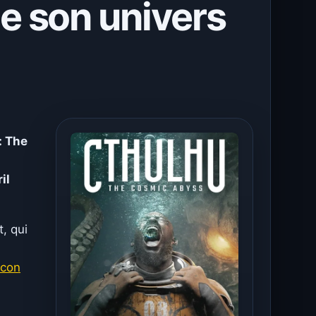
e son univers
: The
il
, qui
acon