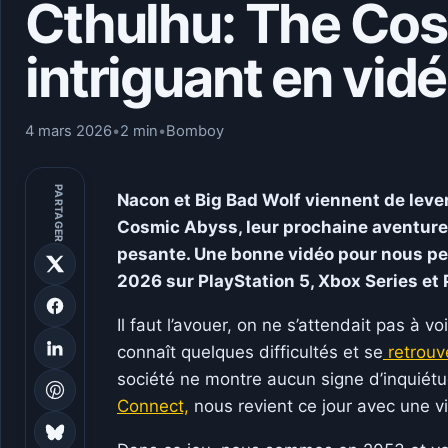
Cthulhu: The Cos
intriguant en vid
4 mars 2026
•
2 min
•
Bomboy
PARTAGER
Nacon
et
Big Bad Wolf
viennent de leve
Cosmic Abyss
, leur prochaine aventur
pesante. Une bonne vidéo pour nous per
2026 sur PlayStation 5, Xbox Series et 
Il faut l’avouer, on ne s’attendait pas à 
connaît quelques difficultés et se
retrouv
société ne montre aucun signe d’inquiétu
Connect,
nous revient ce jour avec une v