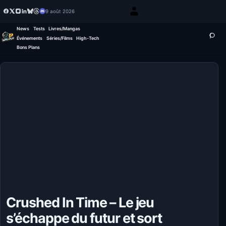
9 août 2026
News
Tests
Livres/Mangas
Événements
Séries/Films
High-Tech
Bons Plans
Crushed In Time – Le jeu
s’échappe du futur et sort