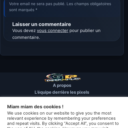
Votre email ne sera pas publié. Les champs obligatoires
sont marqués *
Laisser un commentaire
Vous devez
vous connecter
pour publier un
commentaire.
A propos
L’équipe derrière les pixels
Conditions d’utilisation
Mentions Légales
Miam miam des cookies !
Cookies et autres traceurs
We use cookies on our website to give you the most
relevant experience by remembering your preferences
and repeat visits. By clicking “Accept All”, you consent to
© 2026 GEEKNPLAY — Tous droits réservés