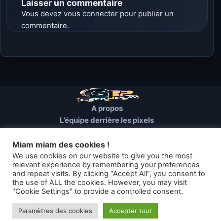
Laisser un commentaire
Vous devez
vous connecter
pour publier un
commentaire.
A propos
L’équipe derrière les pixels
Conditions d’utilisation
Mentions Légales
Miam miam des cookies !
Cookies et autres traceurs
We use cookies on our website to give you the most
relevant experience by remembering your preferences
and repeat visits. By clicking “Accept All”, you consent to
© 2026 GEEKNPLAY — Tous droits réservés
the use of ALL the cookies. However, you may visit
"Cookie Settings" to provide a controlled consent.
Les articles de geeknplay.fr sont mis à disposition selon les termes
de la licence Creative Commons
Paramètres des cookies
Accepter tout
Thème