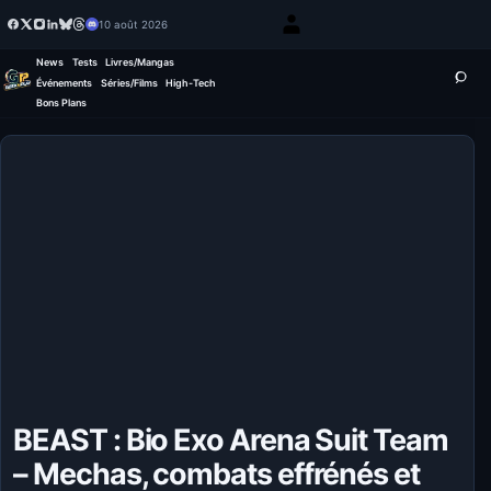
10 août 2026
News
Tests
Livres/Mangas
Événements
Séries/Films
High-Tech
Bons Plans
BEAST : Bio Exo Arena Suit Team
– Mechas, combats effrénés et