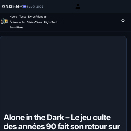
9 août 2026
News
Tests
Livres/Mangas
Événements
Séries/Films
High-Tech
Bons Plans
Alone in the Dark – Le jeu culte
des années 90 fait son retour sur