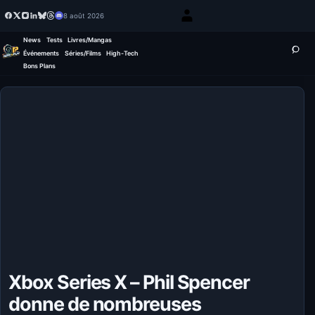
8 août 2026
News
Tests
Livres/Mangas
Événements
Séries/Films
High-Tech
Bons Plans
Xbox Series X – Phil Spencer
donne de nombreuses