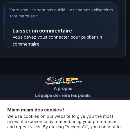
Votre email ne sera pas publié. Les champs obligatoires
sont marqués *
Laisser un commentaire
Vous devez
vous connecter
pour publier un
commentaire.
A propos
L’équipe derrière les pixels
Conditions d’utilisation
Mentions Légales
Miam miam des cookies !
Cookies et autres traceurs
We use cookies on our website to give you the most
relevant experience by remembering your preferences
and repeat visits. By clicking “Accept All”, you consent to