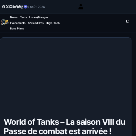
9 août 2026
News
Tests
Livres/Mangas
Événements
Séries/Films
High-Tech
Bons Plans
World of Tanks – La saison VIII du
Passe de combat est arrivée !