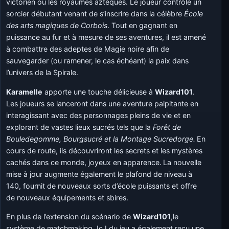
victorien ou les royaumes aztèques. Le joueur contrôle un
sorcier débutant venant de s’inscrire dans la célèbre
École
des arts magiques de Corbois
. Tout en gagnant en
puissance au fur et à mesure de ses aventures, il est amené
à combattre des adeptes de Magie noire afin de
sauvegarder (ou ramener, le cas échéant) la paix dans
l’univers de la Spirale.
Karamelle
apporte une touche délicieuse à
Wizard101
.
Les joueurs se lanceront dans une aventure palpitante en
interagissant avec des personnages pleins de vie et en
explorant de vastes lieux sucrés tels que la
Forêt de
Bouledegomme, Bourgsucré et la Montage Sucredorge.
En
cours de route, ils découvriront les secrets et les mystères
cachés dans ce monde, joyeux en apparence. La nouvelle
mise à jour augmente également le plafond de niveau à
140, fournit de nouveaux sorts d’école puissants et offre
de nouveaux équipements et sbires.
En plus de l’extension du scénario de
Wizard101
,le
système de matchmaking JcJ du jeu a également reçu une