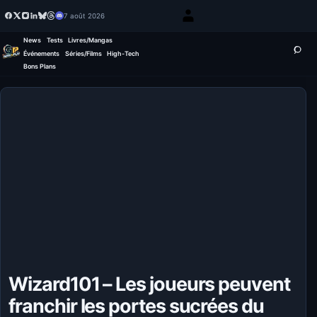
7 août 2026
News
Tests
Livres/Mangas
Événements
Séries/Films
High-Tech
Bons Plans
Wizard101 – Les joueurs peuvent
franchir les portes sucrées du