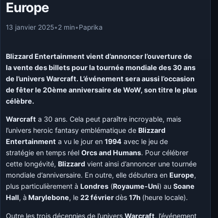
Europe
13 janvier 2025
•
2 min
•
Paprika
Blizzard Entertainment vient d’annoncer l’ouverture de
la vente des billets pour la tournée mondiale des 30 ans
de l’univers Warcraft. L’événement sera aussi l’occasion
de fêter le 20ème anniversaire de WoW, son titre le plus
célèbre.
Warcraft
a 30 ans. Cela peut paraître incroyable, mais
l’univers heroic fantasy emblématique de
Blizzard
Entertainment
a vu le jour en
1994
avec le jeu de
stratégie en temps réel
Orcs and Humans
. Pour célébrer
cette longévité,
Blizzard
vient ainsi d’annoncer une tournée
mondiale d’anniversaire. En outre, elle débutera en
Europe
,
plus particulièrement à
Londres
(
Royaume-Uni
) au
Soane
Hall
, à
Marylebone
, le
22 février
dès
17h
(heure locale).
Outre les trois décennies de l’univers
Warcraft
, l’événement