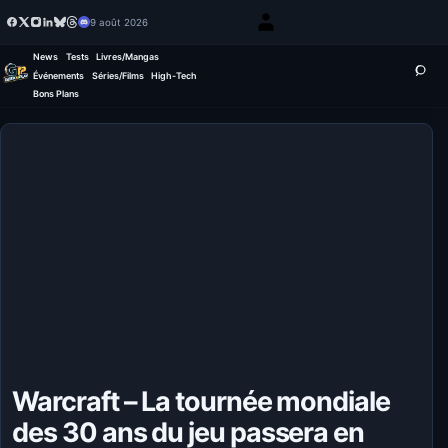
9 août 2026
News
Tests
Livres/Mangas
Événements
Séries/Films
High-Tech
Bons Plans
Warcraft – La tournée mondiale
des 30 ans du jeu passera en