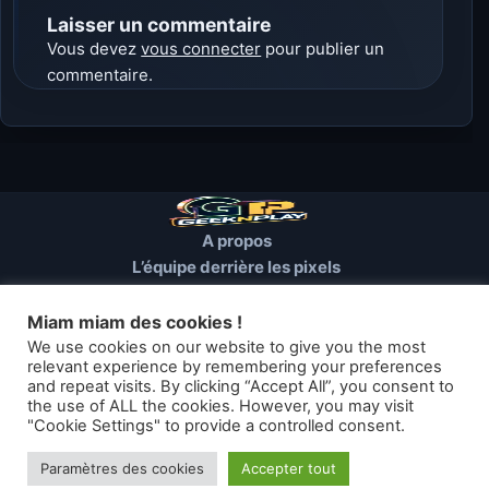
Laisser un commentaire
Vous devez
vous connecter
pour publier un
commentaire.
A propos
L’équipe derrière les pixels
Conditions d’utilisation
Mentions Légales
Miam miam des cookies !
Cookies et autres traceurs
We use cookies on our website to give you the most
relevant experience by remembering your preferences
and repeat visits. By clicking “Accept All”, you consent to
© 2026 GEEKNPLAY — Tous droits réservés
the use of ALL the cookies. However, you may visit
"Cookie Settings" to provide a controlled consent.
Les articles de geeknplay.fr sont mis à disposition selon les termes
de la licence Creative Commons
Paramètres des cookies
Accepter tout
Thème