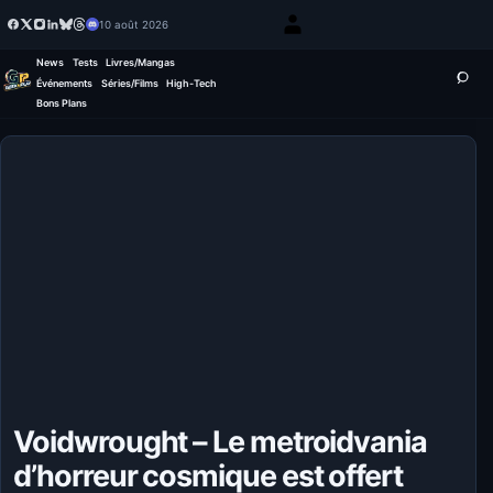
10 août 2026
News
Tests
Livres/Mangas
Événements
Séries/Films
High-Tech
Bons Plans
Voidwrought – Le metroidvania
d’horreur cosmique est offert