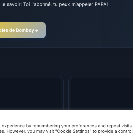
le savoir! Toi l'abonné, tu peux m’appeler PAPA!
ticles de Bomboy
→
t experience by remembering your preferences and repeat visits
orant -Riot Games
Valorant – L’Escarmouch
ies. However, you may visit "Cookie Settings" to provide a control
voile Escarmouche :
Ascension débarque da