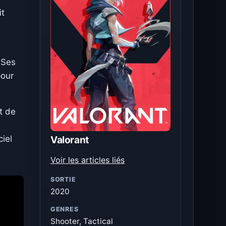
it
 Ses
pour
t de
Valorant
ciel
Voir les articles liés
SORTIE
2020
GENRES
Shooter, Tactical