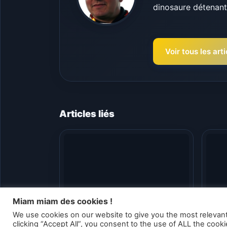
dinosaure détenant 
Voir tous les ar
Articles liés
Miam miam des cookies !
We use cookies on our website to give you the most relevan
Valorant – Riot repense
Val
clicking “Accept All”, you consent to the use of ALL the cook
totalement les studios du
dé