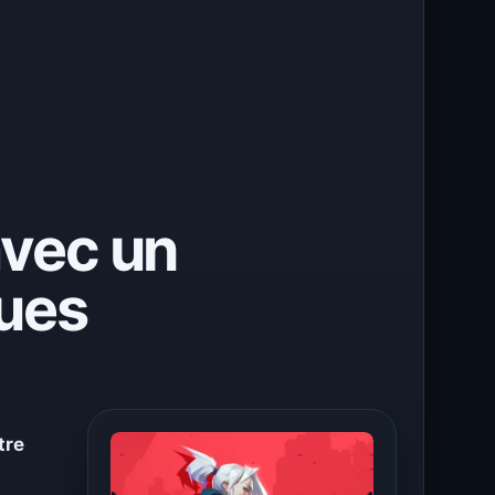
avec un
ues
tre