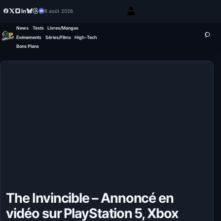
8 août 2026
News
Tests
Livres/Mangas
Événements
Séries/Films
High-Tech
Bons Plans
The Invincible – Annoncé en
vidéo sur PlayStation 5, Xbox