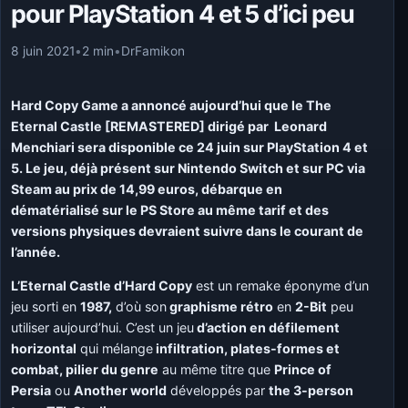
pour PlayStation 4 et 5 d’ici peu
8 juin 2021
•
2 min
•
DrFamikon
Hard Copy Game a annoncé aujourd’hui que le The
Eternal Castle [REMASTERED] dirigé par Leonard
Menchiari sera disponible ce 24 juin sur PlayStation 4 et
5. Le jeu, déjà présent sur Nintendo Switch et sur PC via
Steam au prix de 14,99 euros, débarque en
dématérialisé sur le PS Store au même tarif et des
versions physiques devraient suivre dans le courant de
l’année.
L’Eternal Castle d’Hard Copy
est un remake éponyme d’un
jeu sorti en
1987,
d’où son
graphisme rétro
en
2-Bit
peu
utiliser aujourd’hui. C’est un jeu
d’action en défilement
horizontal
qui mélange
infiltration, plates-formes et
combat, pilier du genre
au même titre que
Prince of
Persia
ou
Another world
développés par
the 3-person