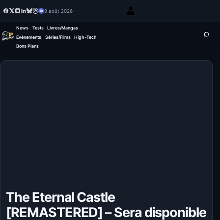
9 août 2026
News
Tests
Livres/Mangas
Événements
Séries/Films
High-Tech
Bons Plans
The Eternal Castle
[REMASTERED] – Sera disponible