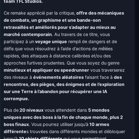
team TFL Studios.
Ce remake apprécié par la critique,
offre des mécaniques
de combats, un graphisme et une bande-son
retravaillés et améliorés pour s’adapter au mieux au
marché contemporain
. Au travers de ce titre, vous
participez à un
voyage unique
rempli de dangers et de
défis que vous résoudrez à l’aide d’actions de mêlées
rapides, des attaques à distance calibrées et/ou des
approches furtives prudentes. Que vous soyez du genre
minutieux et appliquer ou speedrunner
vous traverserez
des niveaux à
événements aléatoires
faisant face à
des
rencontres, des pièges, des énigmes et de l’exploration
sur une Terre à l’abandon pour récupérer une IA
corrompue.
Plus de
20 niveaux
vous attendent dans
5 mondes
uniques avec des boss à la fin de chaque monde, plus 2
boss finaux
. Vous pourrez utiliser jusqu’à
10 armes
différente
s trouvées dans différents mondes et débloquer
jusqu’à
10 objets différents
qui vous permettront