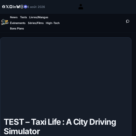
6 août 2026
News
Tests
Livres/Mangas
Événements
Séries/Films
High-Tech
Bons Plans
TEST – Taxi Life : A City Driving
Simulator