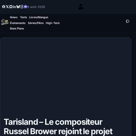
8 août 2026
News
Tests
Livres/Mangas
Événements
Séries/Films
High-Tech
Bons Plans
Tarisland – Le compositeur
Russel Brower rejoint le projet