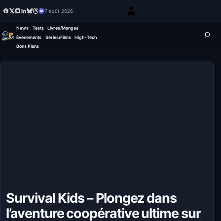
7 août 2026
News
Tests
Livres/Mangas
Événements
Séries/Films
High-Tech
Bons Plans
Survival Kids – Plongez dans
l’aventure coopérative ultime sur