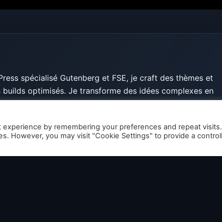
ess spécialisé Gutenberg et FSE, je craft des thèmes et
builds optimisés. Je transforme des idées complexes en
, avec un code propre, moderne et pensé pour l’utilisateur
t experience by remembering your preferences and repeat visits
ies. However, you may visit "Cookie Settings" to provide a control
ticles de DrFamikon
→