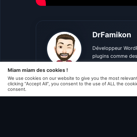
DrFamikon
Développeur WordPr
plugins comme des 
expériences fluides
Miam miam des cookies !
final.
We use cookies on our website to give you the most relevan
clicking “Accept All”, you consent to the use of ALL the cook
consent.
Voir tous les ar