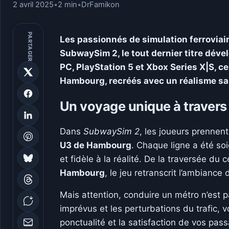
2 avril 2025
•
2 min
•
DrFamikon
PARTAGER
Les passionnés de simulation ferroviai
SubwaySim 2, le tout dernier titre déve
PC, PlayStation 5 et Xbox Series X|S, c
Hambourg, recréés avec un réalisme sa
Un voyage unique à traver
Dans
SubwaySim 2
, les joueurs prenne
U3 de Hambourg
. Chaque ligne a été s
et fidèle à la réalité. De la traversée du 
Hambourg
, le jeu retranscrit l’ambianc
Mais attention, conduire un métro n’est pa
imprévus et les perturbations du trafic, v
ponctualité et la satisfaction de vos pas