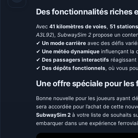
Des fonctionnalités riches e
Avec
41 kilomètres de voies
,
51 station
A3L92
),
SubwaySim 2
propose un contenu
✔
Un mode carrière
avec des défis variés
✔
Une météo dynamique
influençant la 
✔
Des passagers interactifs
réagissant
✔
Des dépôts fonctionnels
, où vous pou
Une offre spéciale pour les 
Bonne nouvelle pour les joueurs ayant d
sera accordée pour l’achat de cette nouv
SubwaySim 2
à votre liste de souhaits s
embarquer dans une expérience ferroviaire