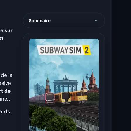
Sommaire
le sur
et
 de la
rsive
rt de
ante.
tards