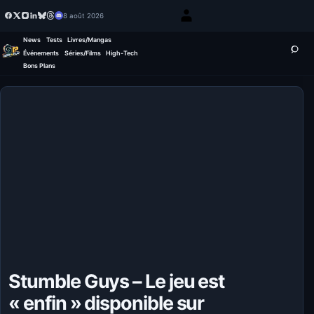
8 août 2026
News
Tests
Livres/Mangas
Événements
Séries/Films
High-Tech
Bons Plans
Stumble Guys – Le jeu est
« enfin » disponible sur