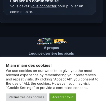
Laisser un commentaire
Vous devez
vous connecter
pour publier un
commentaire.
A propos
L’équipe derrière les pixels
Conditions d’utilisation
Mentions Légales
Miam miam des cookies !
Cookies et autres traceurs
We use cookies on our website to give you the most
relevant experience by remembering your preferences
and repeat visits. By clicking “Accept All”, you consent to
© 2026 GEEKNPLAY — Tous droits réservés
the use of ALL the cookies. However, you may visit
"Cookie Settings" to provide a controlled consent.
Les articles de geeknplay.fr sont mis à disposition selon les termes
de la licence Creative Commons
Paramètres des cookies
Accepter tout
Thème