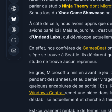
parler du studio
Ninja Theory
dont Micros
Senua lors du
Xbox Game Showcase
pou
À côté de cela, nous avons appris que de
avions parlé ici ! Mais aujourd’hui, c’est u
d
’Undead Labs,
qui développe actuelleme
En effet, nos confrères de
GamesBeat
on
siège se trouve à Seattle. Ils déclarent qu
studio ne trouve aucun repreneur.
En gros, Microsoft a mis en avant le jeu 
pendant des années, et au dernier virage po
quelques encablures de sa sortie ! Et si l’
Windows Central
remet une pièce dans la
déstabilisé actuellement et cherche à fai
Est-ce vraiment rentable de fermer un st