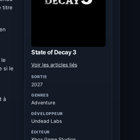
 titre
 en
State of Decay 3
 le
Voir les articles liés
 si le
SORTIE
2027
GENRES
t à
Adventure
DÉVELOPPEUR
Undead Labs
.
ÉDITEUR
Xbox Game Studios