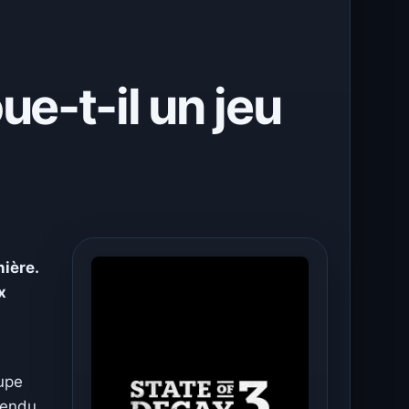
ue-t-il un jeu
nière.
x
oupe
tendu