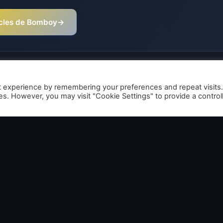
ticles de Bomboy
→
t experience by remembering your preferences and repeat visits
ies. However, you may visit "Cookie Settings" to provide a control
te of Decay 3 – Le jeu
oqué en pré-production
de nombreux soucis en
erne