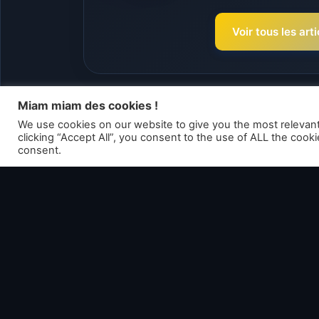
Voir tous les ar
Miam miam des cookies !
Articles liés
We use cookies on our website to give you the most relevan
clicking “Accept All”, you consent to the use of ALL the cook
consent.
State of Decay 3 – 72
Sta
minutes de gameplay
bl
inédit dévoilées
et 
int