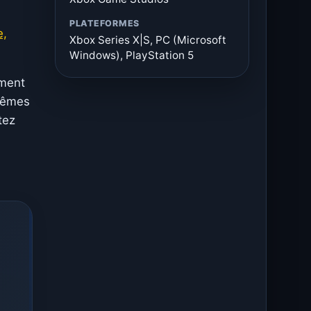
PLATEFORMES
e,
Xbox Series X|S, PC (Microsoft
Windows), PlayStation 5
ement
 mêmes
tez