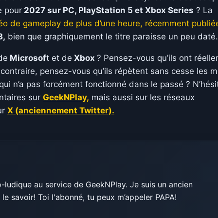
e pour
2027 sur PC, PlayStation 5 et Xbox Series
? La
déo de gameplay de plus d’une heure, récemment publié
3,
bien que graphiquement le titre paraisse un peu daté.
de
Microsof
t et de
Xbox
? Pensez-vous qu’ils ont réell
 contraire, pensez-vous qu’ils répètent sans cesse les
 qui n’a pas forcément fonctionné dans le passé ? N’hési
ntaires sur
GeekNPlay,
mais aussi sur les réseaux
ur
X (anciennement Twitter).
-ludique au service de GeekNPlay. Je suis un ancien
le savoir! Toi l'abonné, tu peux m’appeler PAPA!