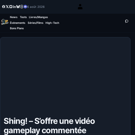
6 août 2026
News
Tests
Livres/Mangas
Événements
Séries/Films
High-Tech
Bons Plans
Shing! – S’offre une vidéo
gameplay commentée