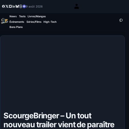
9 août 2026
News
Tests
Livres/Mangas
Événements
Séries/Films
High-Tech
Bons Plans
ScourgeBringer – Un tout
nouveau trailer vient de paraître