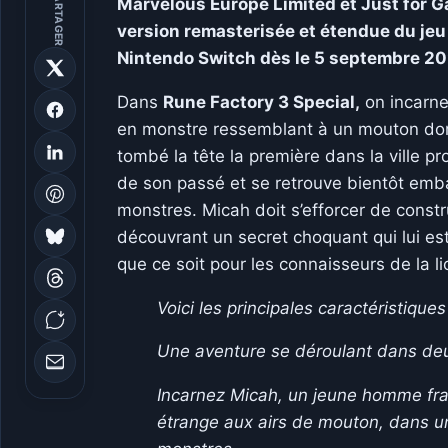
PARTAGER
Marvelous Europe Limited et Just for G
version remasterisée et étendue du jeu
Nintendo Switch dès le 5 septembre 20
Dans
Rune Factory 3 Special,
on incarne
en monstre ressemblant à un mouton dor
tombé la tête la première dans la ville p
de son passé et se retrouve bientôt emb
monstres. Micah doit s’efforcer de constru
découvrant un secret choquant qui lui es
que ce soit pour les connaisseurs de la 
Voici les principales caractéristiques
Une aventure se déroulant dans d
Incarnez Micah, un jeune homme fra
étrange aux airs de mouton, dans un