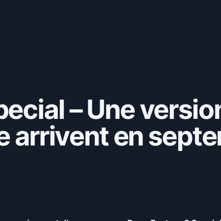
ecial – Une versio
ée arrivent en sept