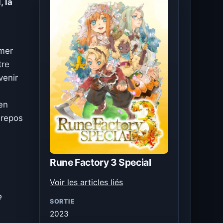
 la
rmer
tre
venir
 en
 repos
Rune Factory 3 Special
Voir les articles liés
e
SORTIE
2023